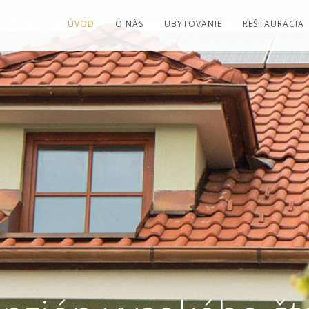
ÚVOD
O NÁS
UBYTOVANIE
REŠTAURÁCIA