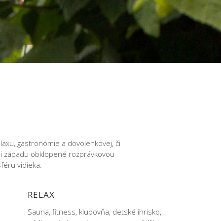
laxu, gastronómie a dovolenkovej, či
u i západu obklopené rozprávkovou
féru vidieka.
RELAX
Sauna, fitness, klubovňa, detské ihrisko,