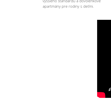
vyššieho štandardu a dovolenkové
apartmány pre rodiny s deťmi.