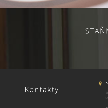
STAŇ
P
Kontakty
S
0
T