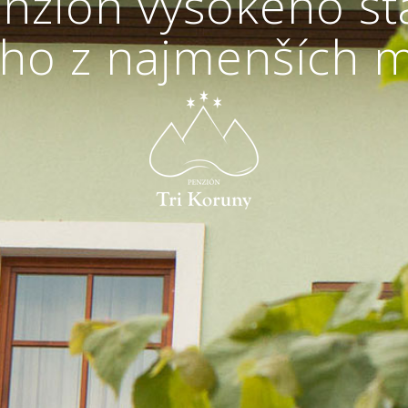
nzión vysokého š
ého z najmenších m