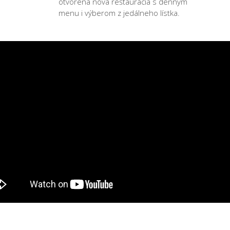
otvorená nová reštaurácia s denným
menu i výberom z jedálneho lístka.