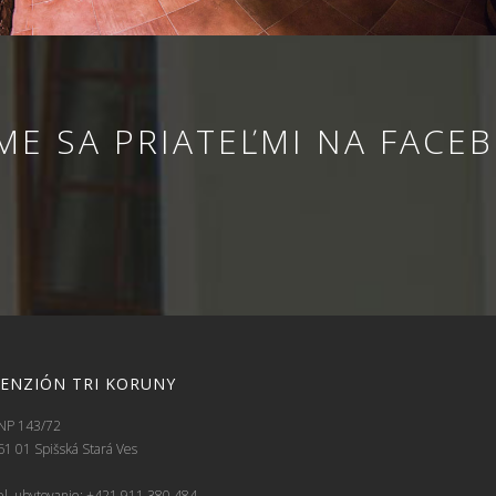
ME SA PRIATEĽMI NA FACE
ENZIÓN TRI KORUNY
NP 143/72
61 01 Spišská Stará Ves
el. ubytovanie: +421 911 380 484