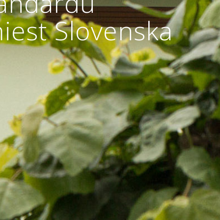
tandardu
iest Slovenska