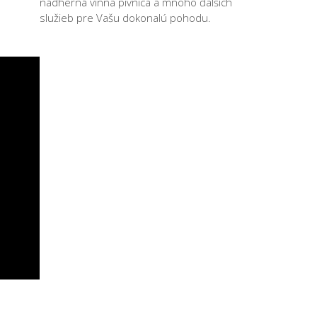
nádherná vínna pivnica a mnoho ďalších
služieb pre Vašu dokonalú pohodu.